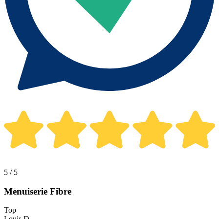
5 / 5
Menuiserie Fibre
Top
Louis D.